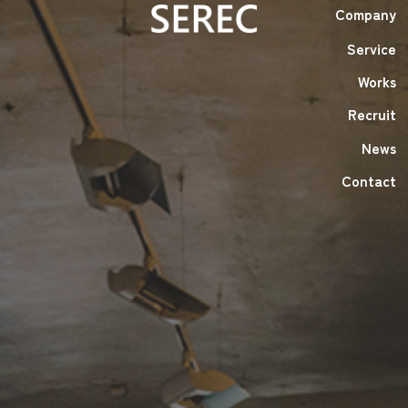
Company
Service
Company
Service
Works
Works
Recruit
Recruit
News
News
Contact
Contact